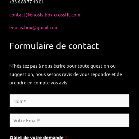
+33 6 89 77 10 01
contact@enosis-box-crossfit.com
enosis.box@gmail.com
Formulaire de contact
N’hésitez pas à nous écrire pour toute question ou
suggestion, nous serons ravis de vous répondre et de
prendre en compte vos avis!
V
o
t
V
r
o
e
t
Objet de votre demande
*