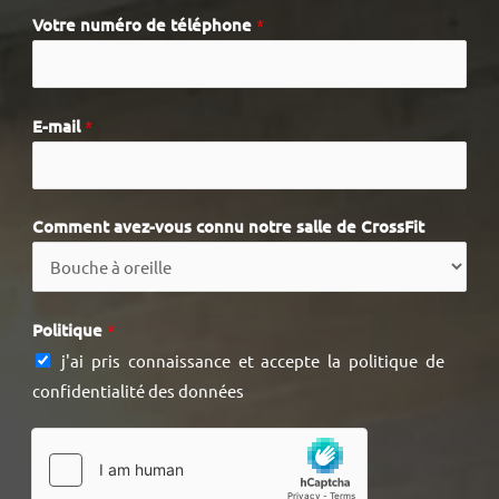
Votre numéro de téléphone
*
r
o
é
m
n
o
E-mail
*
m
Comment avez-vous connu notre salle de CrossFit
Politique
*
j'ai pris connaissance et accepte la politique de
confidentialité des données