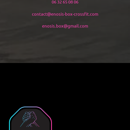
06 32 65 08 06
contact@enosis-box-crossfit.com
enosis.box@gmail.com